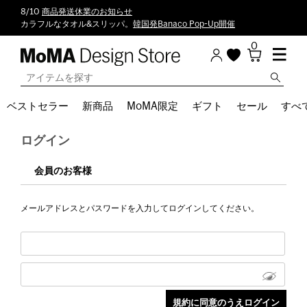
8/10
商品発送休業のお知らせ
カラフルなタオル&スリッパ。
韓国発Banaco Pop-Up開催
0
ベストセラー
新商品
MoMA限定
ギフト
セール
すべ
ログイン
会員のお客様
メールアドレスとパスワードを入力してログインしてください。