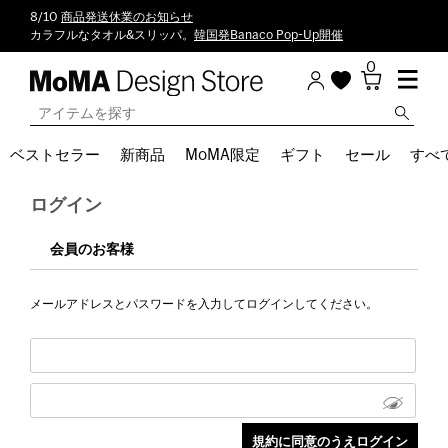
8/10
商品発送休業のお知らせ
カラフルなタオル&スリッパ。
韓国発Banaco Pop-Up開催
0
ベストセラー
新商品
MoMA限定
ギフト
セール
すべ
ログイン
会員のお客様
メールアドレスとパスワードを入力してログインしてください。