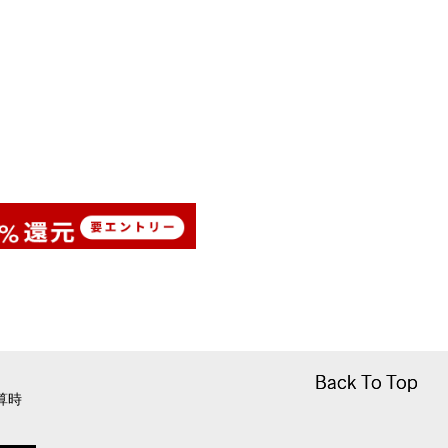
Back To Top
Back To Top
算時