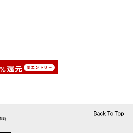
Back To Top
Back To Top
算時