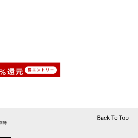
Back To Top
Back To Top
算時