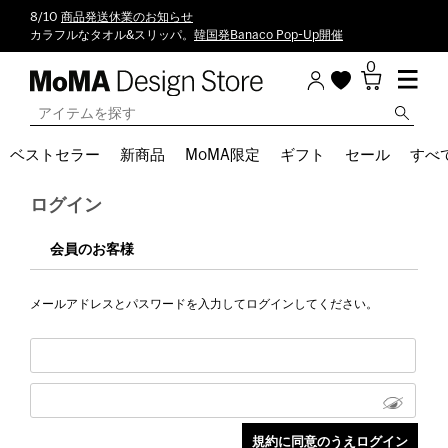
8/10
商品発送休業のお知らせ
カラフルなタオル&スリッパ。
韓国発Banaco Pop-Up開催
0
ベストセラー
新商品
MoMA限定
ギフト
セール
すべ
ログイン
会員のお客様
メールアドレスとパスワードを入力してログインしてください。