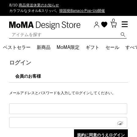
8/10
商品発送休業のお知らせ
カラフルなタオル&スリッパ。
韓国発Banaco Pop-Up開催
0
ベストセラー
新商品
MoMA限定
ギフト
セール
すべ
ログイン
会員のお客様
メールアドレスとパスワードを入力してログインしてください。