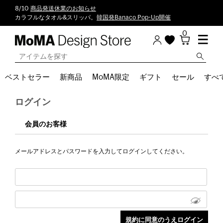
8/10
商品発送休業のお知らせ
カラフルなタオル&スリッパ。
韓国発Banaco Pop-Up開催
0
ベストセラー
新商品
MoMA限定
ギフト
セール
すべ
ログイン
会員のお客様
メールアドレスとパスワードを入力してログインしてください。