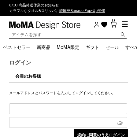
8/10
商品発送休業のお知らせ
カラフルなタオル&スリッパ。
韓国発Banaco Pop-Up開催
0
ベストセラー
新商品
MoMA限定
ギフト
セール
すべ
ログイン
会員のお客様
メールアドレスとパスワードを入力してログインしてください。