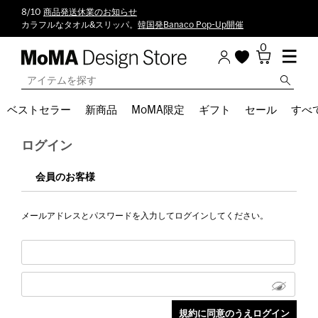
8/10
商品発送休業のお知らせ
カラフルなタオル&スリッパ。
韓国発Banaco Pop-Up開催
0
ベストセラー
新商品
MoMA限定
ギフト
セール
すべ
ログイン
会員のお客様
メールアドレスとパスワードを入力してログインしてください。