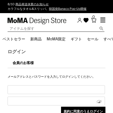
8/10
商品発送休業のお知らせ
カラフルなタオル&スリッパ。
韓国発Banaco Pop-Up開催
0
ベストセラー
新商品
MoMA限定
ギフト
セール
すべ
ログイン
会員のお客様
メールアドレスとパスワードを入力してログインしてください。