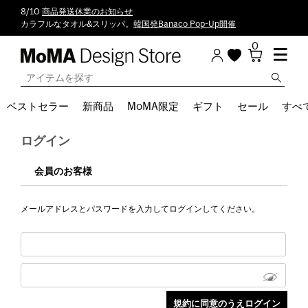
8/10
商品発送休業のお知らせ
カラフルなタオル&スリッパ。
韓国発Banaco Pop-Up開催
0
ベストセラー
新商品
MoMA限定
ギフト
セール
すべ
ログイン
会員のお客様
メールアドレスとパスワードを入力してログインしてください。