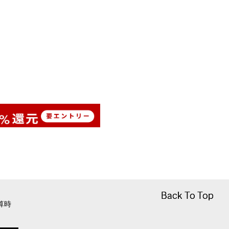
Back To Top
Back To Top
算時