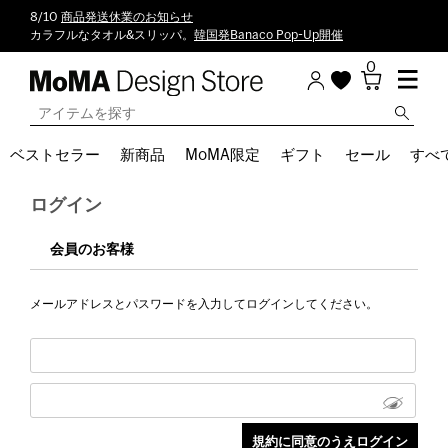
8/10
商品発送休業のお知らせ
カラフルなタオル&スリッパ。
韓国発Banaco Pop-Up開催
0
ベストセラー
新商品
MoMA限定
ギフト
セール
すべ
ログイン
会員のお客様
メールアドレスとパスワードを入力してログインしてください。