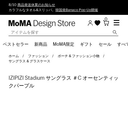
8/10
商品発送休業のお知らせ
カラフルなタオル&スリッパ。
韓国発Banaco Pop-Up開催
0
ベストセラー
新商品
MoMA限定
ギフト
セール
すべ
ホーム
ファッション
ポーチ & ファッション小物
サングラス & グラスケース
IZIPIZI Stadium サングラス ＃C オーセンティッ
クパープル