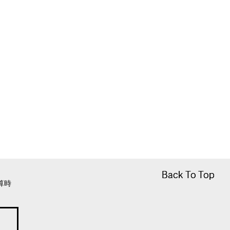
Back To Top
Back To Top
算時