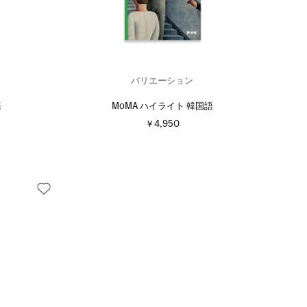
バリエーション
語
MoMA ハイライト 韓国語
￥4,950