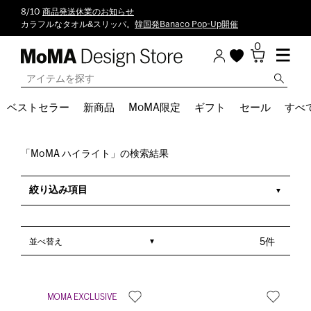
8/10
商品発送休業のお知らせ
カラフルなタオル&スリッパ。
韓国発Banaco Pop-Up開催
0
ベストセラー
新商品
MoMA限定
ギフト
セール
すべ
「MoMA ハイライト」の検索結果
絞り込み項目
並べ替え
5件