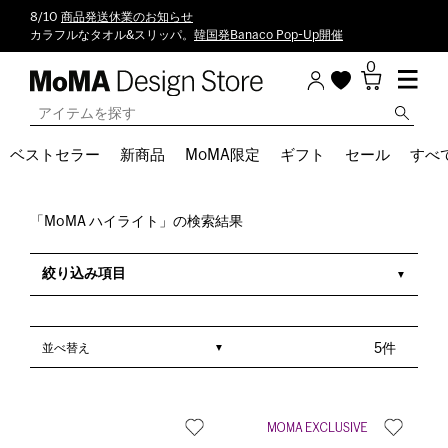
8/10
商品発送休業のお知らせ
カラフルなタオル&スリッパ。
韓国発Banaco Pop-Up開催
0
ベストセラー
新商品
MoMA限定
ギフト
セール
すべ
「MoMA ハイライト」の検索結果
絞り込み項目
並べ替え
5件