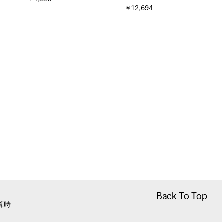
￥12,694
Back To Top
Back To Top
算時