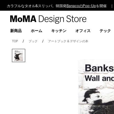
カラフルなタオル&スリッパ。韓国発
BanacoのPop-Up
を開催 ｜
MoMA
Design
Store
新商品
ホーム
キッチン
オフィス
テック
TOP
ブック
アートブック & デザインの本