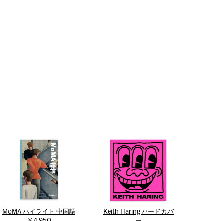
MoMA ハイライト 中国語
Keith Haring ハードカバ
￥4,950
ー