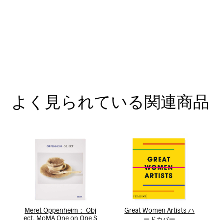
よく見られている関連商品
Meret Oppenheim： Obj
Great Women Artists ハ
ect, MoMA One on One S
ードカバー