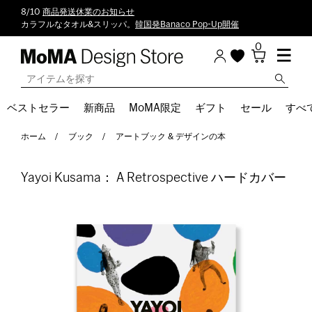
8/10
商品発送休業のお知らせ
カラフルなタオル&スリッパ。
韓国発Banaco Pop-Up開催
0
ベストセラー
新商品
MoMA限定
ギフト
セール
すべ
ホーム
ブック
アートブック & デザインの本
Yayoi Kusama： A Retrospective ハードカバー