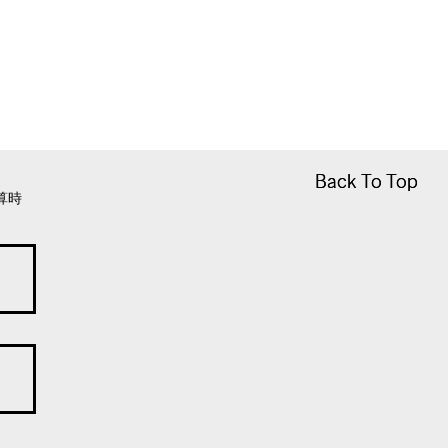
Back To Top
Back To Top
算時