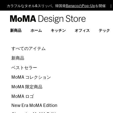
カラフルなタオル&スリッパ。韓国発
BanacoのPop-Up
を開催 ｜
MoMA
Design
Store
新商品
ホーム
キッチン
オフィス
テック
すべてのアイテム
新商品
ベストセラー
MoMA コレクション
MoMA 限定商品
MoMA ロゴ
New Era MoMA Edition