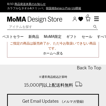
8/10
商品発送休業のお知らせ
カラフルなタオル&スリッパ。
韓国発Banaco Pop-Up開催
0
ベストセラー
新商品
MoMA限定
ギフト
セール
すべ
申し訳ございません。
ご指定の商品は販売終了か、ただ今お取扱いできない商品
です。
ホームへ戻る
Back To Top
※通常商品税込計算時
15,000円以上配送料無料
Get Email Updates
(メルマガ登録)