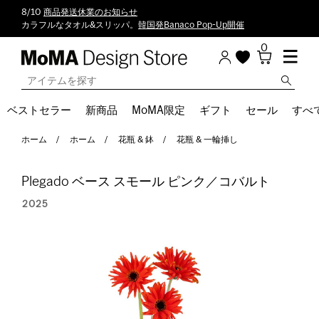
8/10
商品発送休業のお知らせ
カラフルなタオル&スリッパ。
韓国発Banaco Pop-Up開催
0
ベストセラー
新商品
MoMA限定
ギフト
セール
すべ
ホーム
ホーム
花瓶 & 鉢
花瓶 & 一輪挿し
Plegado ベース スモール ピンク／コバルト
2025