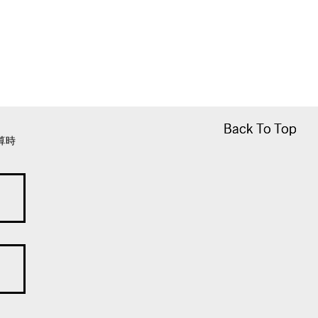
Back To Top
Back To Top
算時