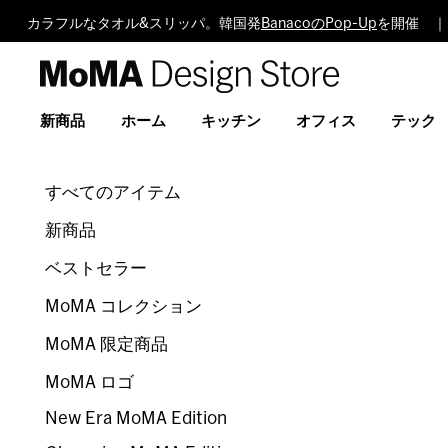
カラフルなタオル&スリッパ。韓国発
BanacoのPop-Up
を開催 ｜
MoMA
Design
Store
新商品
ホーム
キッチン
オフィス
テック
すべてのアイテム
新商品
ベストセラー
MoMA コレクション
MoMA 限定商品
MoMA ロゴ
New Era MoMA Edition