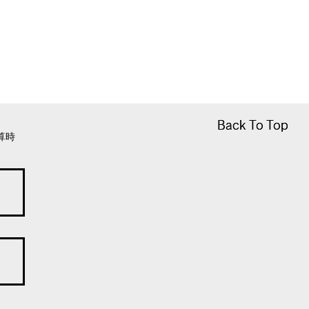
Back To Top
Back To Top
算時