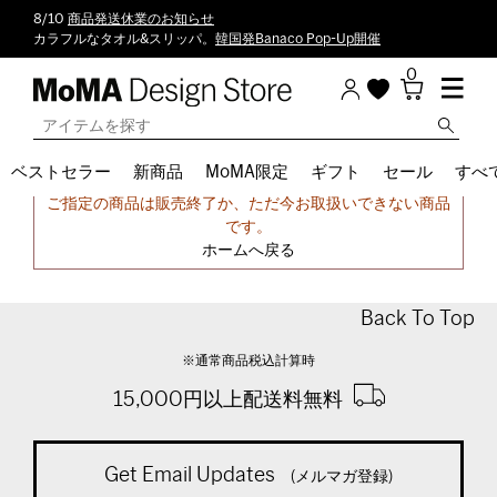
8/10
商品発送休業のお知らせ
カラフルなタオル&スリッパ。
韓国発Banaco Pop-Up開催
0
ベストセラー
新商品
MoMA限定
ギフト
セール
すべ
申し訳ございません。
ご指定の商品は販売終了か、ただ今お取扱いできない商品
です。
ホームへ戻る
Back To Top
※通常商品税込計算時
15,000円以上配送料無料
Get Email Updates
(メルマガ登録)