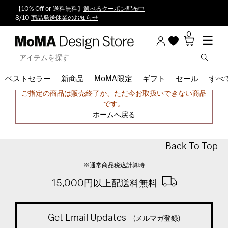
【10% Off or 送料無料】
選べるクーポン配布中
8/10
商品発送休業のお知らせ
0
ベストセラー
新商品
MoMA限定
ギフト
セール
すべ
申し訳ございません。
ご指定の商品は販売終了か、ただ今お取扱いできない商品
です。
ホームへ戻る
Back To Top
※通常商品税込計算時
15,000円以上配送料無料
Get Email Updates
(メルマガ登録)