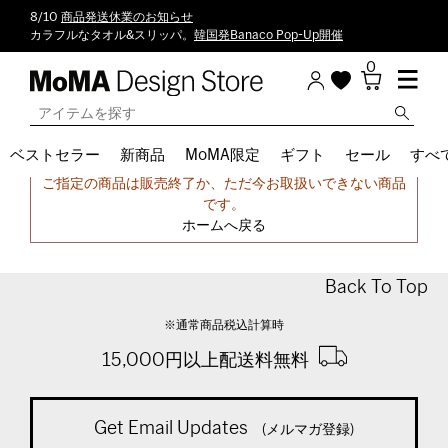
8/10
商品発送休業のお知らせ
カラフルなタオル&スリッパ。
韓国発Banaco Pop-Up開催
0
ベストセラー
新商品
MoMA限定
ギフト
セール
すべ
申し訳ございません。
ご指定の商品は販売終了か、ただ今お取扱いできない商品
です。
ホームへ戻る
Back To Top
※通常商品税込計算時
15,000円以上配送料無料
Get Email Updates
(メルマガ登録)