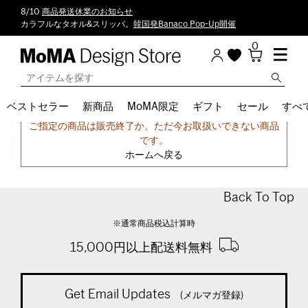
8/10
商品発送休業のお知らせ
カラフルなタオル&スリッパ。
韓国発Banaco Pop-Up開催
0
ベストセラー
新商品
MoMA限定
ギフト
セール
すべ
申し訳ございません。
ご指定の商品は販売終了か、ただ今お取扱いできない商品
です。
ホームへ戻る
Back To Top
※通常商品税込計算時
15,000円以上配送料無料
Get Email Updates
(メルマガ登録)