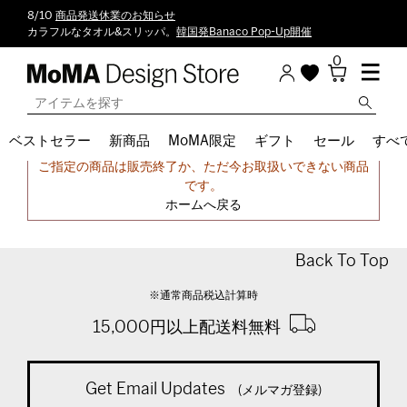
8/10
商品発送休業のお知らせ
カラフルなタオル&スリッパ。
韓国発Banaco Pop-Up開催
0
ベストセラー
新商品
MoMA限定
ギフト
セール
すべ
申し訳ございません。
ご指定の商品は販売終了か、ただ今お取扱いできない商品
です。
ホームへ戻る
Back To Top
※通常商品税込計算時
15,000円以上配送料無料
Get Email Updates
(メルマガ登録)