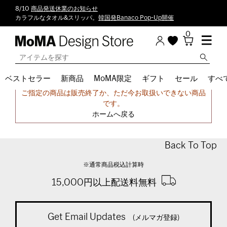
8/10
商品発送休業のお知らせ
カラフルなタオル&スリッパ。
韓国発Banaco Pop-Up開催
0
ベストセラー
新商品
MoMA限定
ギフト
セール
すべ
申し訳ございません。
ご指定の商品は販売終了か、ただ今お取扱いできない商品
です。
ホームへ戻る
Back To Top
※通常商品税込計算時
15,000円以上配送料無料
Get Email Updates
(メルマガ登録)