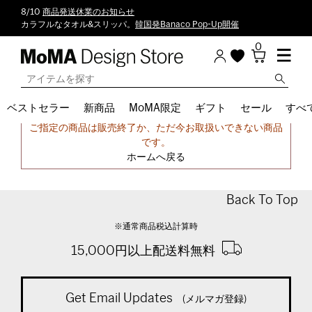
8/10
商品発送休業のお知らせ
カラフルなタオル&スリッパ。
韓国発Banaco Pop-Up開催
0
ベストセラー
新商品
MoMA限定
ギフト
セール
すべ
申し訳ございません。
ご指定の商品は販売終了か、ただ今お取扱いできない商品
です。
ホームへ戻る
Back To Top
※通常商品税込計算時
15,000円以上配送料無料
Get Email Updates
(メルマガ登録)