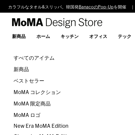
カラフルなタオル&スリッパ。韓国発
BanacoのPop-Up
を開催 ｜
MoMA
Design
Store
新商品
ホーム
キッチン
オフィス
テック
すべてのアイテム
新商品
ベストセラー
MoMA コレクション
MoMA 限定商品
MoMA ロゴ
New Era MoMA Edition