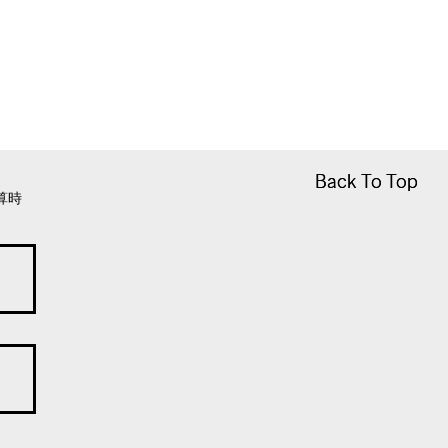
Back To Top
Back To Top
算時