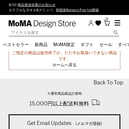
8/10
商品発送休業のお知らせ
カラフルなタオル&スリッパ。
韓国発Banaco Pop-Up開催
0
ベストセラー
新商品
MoMA限定
ギフト
セール
すべ
申し訳ございません。
ご指定の商品は販売終了か、ただ今お取扱いできない商品
です。
ホームへ戻る
Back To Top
※通常商品税込計算時
15,000円以上配送料無料
Get Email Updates
(メルマガ登録)