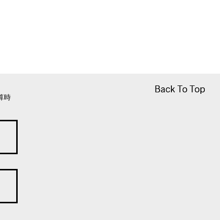
Back To Top
Back To Top
算時