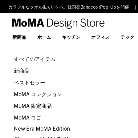
カラフルなタオル&スリッパ。韓国発
BanacoのPop-Up
を開催 ｜
MoMA
Design
Store
新商品
ホーム
キッチン
オフィス
テック
すべてのアイテム
新商品
ベストセラー
MoMA コレクション
MoMA 限定商品
MoMA ロゴ
New Era MoMA Edition