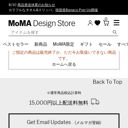
8/10
商品発送休業のお知らせ
カラフルなタオル&スリッパ。
韓国発Banaco Pop-Up開催
0
ベストセラー
新商品
MoMA限定
ギフト
セール
すべ
申し訳ございません。
ご指定の商品は販売終了か、ただ今お取扱いできない商品
です。
ホームへ戻る
Back To Top
※通常商品税込計算時
15,000円以上配送料無料
Get Email Updates
(メルマガ登録)