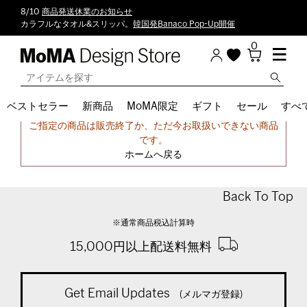
8/10
商品発送休業のお知らせ
カラフルなタオル&スリッパ。
韓国発Banaco Pop-Up開催
0
ベストセラー
新商品
MoMA限定
ギフト
セール
すべ
申し訳ございません。
ご指定の商品は販売終了か、ただ今お取扱いできない商品
です。
ホームへ戻る
Back To Top
※通常商品税込計算時
15,000円以上配送料無料
Get Email Updates
(メルマガ登録)