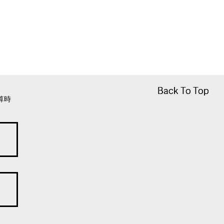
Back To Top
Back To Top
算時