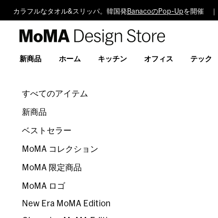
カラフルなタオル&スリッパ。韓国発
BanacoのPop-Up
を開催 ｜
MoMA
Design
Store
新商品
ホーム
キッチン
オフィス
テック
すべてのアイテム
新商品
ベストセラー
MoMA コレクション
MoMA 限定商品
MoMA ロゴ
New Era MoMA Edition