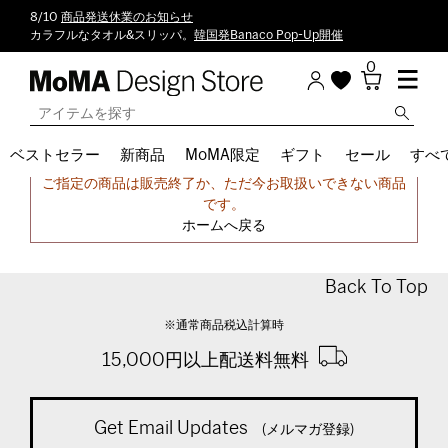
8/10
商品発送休業のお知らせ
カラフルなタオル&スリッパ。
韓国発Banaco Pop-Up開催
0
ベストセラー
新商品
MoMA限定
ギフト
セール
すべ
申し訳ございません。
ご指定の商品は販売終了か、ただ今お取扱いできない商品
です。
ホームへ戻る
Back To Top
※通常商品税込計算時
15,000円以上配送料無料
Get Email Updates
(メルマガ登録)