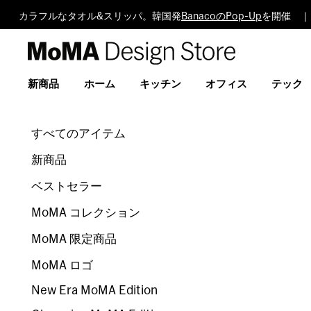
カラフルなタオル&スリッパ。韓国発
BanacoのPop-Up
を開催 ｜
MoMA
Design
Store
新商品
ホーム
キッチン
オフィス
テック
すべてのアイテム
新商品
ベストセラー
MoMA コレクション
MoMA 限定商品
MoMA ロゴ
New Era MoMA Edition