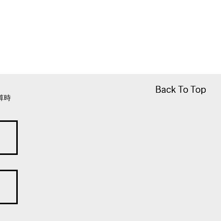
Back To Top
Back To Top
算時