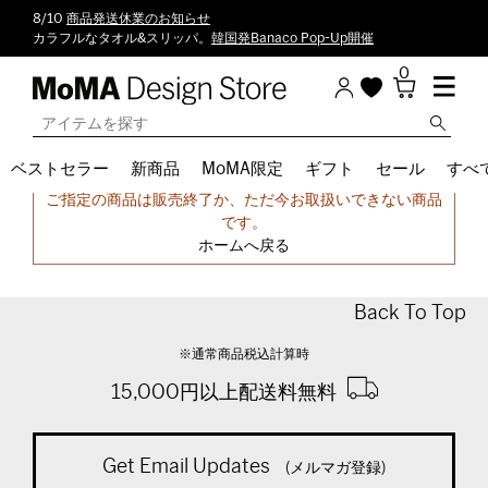
8/10
商品発送休業のお知らせ
カラフルなタオル&スリッパ。
韓国発Banaco Pop-Up開催
0
ベストセラー
新商品
MoMA限定
ギフト
セール
すべ
申し訳ございません。
ご指定の商品は販売終了か、ただ今お取扱いできない商品
です。
ホームへ戻る
Back To Top
※通常商品税込計算時
15,000円以上配送料無料
Get Email Updates
(メルマガ登録)