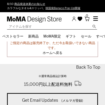
8/10
商品発送休業のお知らせ
カラフルなタオル&スリッパ。
韓国発Banaco Pop-Up開催
0
ベストセラー
新商品
MoMA限定
ギフト
セール
すべ
申し訳ございません。
ご指定の商品は販売終了か、ただ今お取扱いできない商品
です。
ホームへ戻る
Back To Top
※通常商品税込計算時
15,000円以上配送料無料
Get Email Updates
(メルマガ登録)