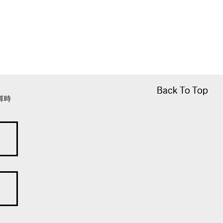
Back To Top
Back To Top
算時