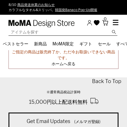
8/10
商品発送休業のお知らせ
カラフルなタオル&スリッパ。
韓国発Banaco Pop-Up開催
0
ベストセラー
新商品
MoMA限定
ギフト
セール
すべ
申し訳ございません。
ご指定の商品は販売終了か、ただ今お取扱いできない商品
です。
ホームへ戻る
Back To Top
※通常商品税込計算時
15,000円以上配送料無料
Get Email Updates
(メルマガ登録)