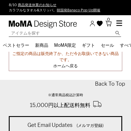
8/10
商品発送休業のお知らせ
カラフルなタオル&スリッパ。
韓国発Banaco Pop-Up開催
0
ベストセラー
新商品
MoMA限定
ギフト
セール
すべ
申し訳ございません。
ご指定の商品は販売終了か、ただ今お取扱いできない商品
です。
ホームへ戻る
Back To Top
※通常商品税込計算時
15,000円以上配送料無料
Get Email Updates
(メルマガ登録)