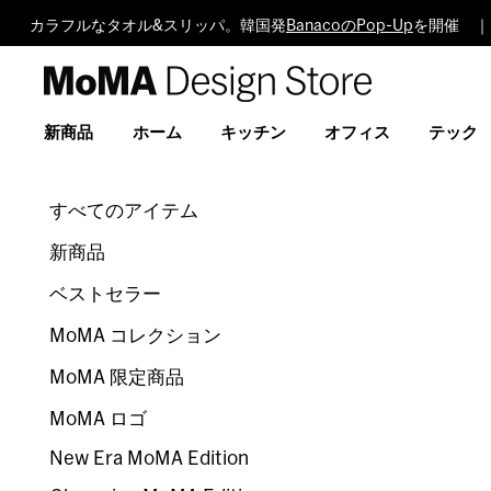
カラフルなタオル&スリッパ。韓国発
BanacoのPop-Up
を開催 ｜
MoMA
Design
Store
新商品
ホーム
キッチン
オフィス
テック
すべてのアイテム
新商品
ベストセラー
MoMA コレクション
MoMA 限定商品
MoMA ロゴ
New Era MoMA Edition