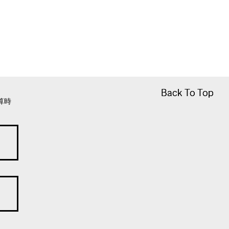
Back To Top
Back To Top
算時