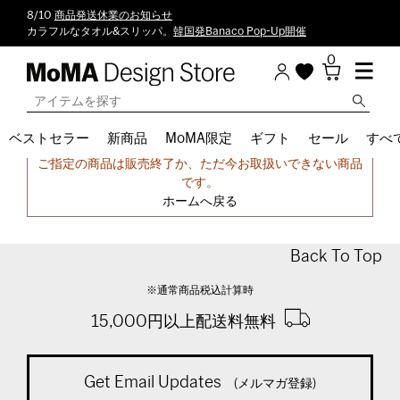
8/10
商品発送休業のお知らせ
カラフルなタオル&スリッパ。
韓国発Banaco Pop-Up開催
0
ベストセラー
新商品
MoMA限定
ギフト
セール
すべ
申し訳ございません。
ご指定の商品は販売終了か、ただ今お取扱いできない商品
です。
ホームへ戻る
Back To Top
※通常商品税込計算時
15,000円以上配送料無料
Get Email Updates
(メルマガ登録)