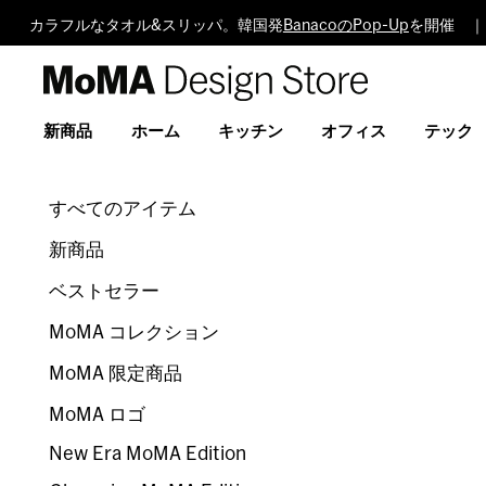
カラフルなタオル&スリッパ。韓国発
BanacoのPop-Up
を開催 ｜
MoMA
Design
Store
新商品
ホーム
キッチン
オフィス
テック
すべてのアイテム
新商品
ベストセラー
MoMA コレクション
MoMA 限定商品
MoMA ロゴ
New Era MoMA Edition