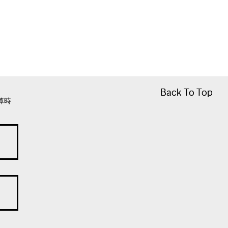
Back To Top
Back To Top
算時