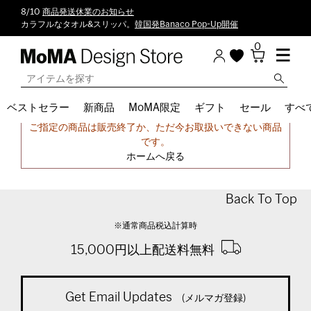
8/10
商品発送休業のお知らせ
カラフルなタオル&スリッパ。
韓国発Banaco Pop-Up開催
0
ベストセラー
新商品
MoMA限定
ギフト
セール
すべ
申し訳ございません。
ご指定の商品は販売終了か、ただ今お取扱いできない商品
です。
ホームへ戻る
Back To Top
※通常商品税込計算時
15,000円以上配送料無料
Get Email Updates
(メルマガ登録)