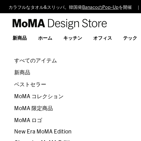
カラフルなタオル&スリッパ。韓国発
BanacoのPop-Up
を開催 ｜
MoMA
Design
Store
新商品
ホーム
キッチン
オフィス
テック
すべてのアイテム
新商品
ベストセラー
MoMA コレクション
MoMA 限定商品
MoMA ロゴ
New Era MoMA Edition