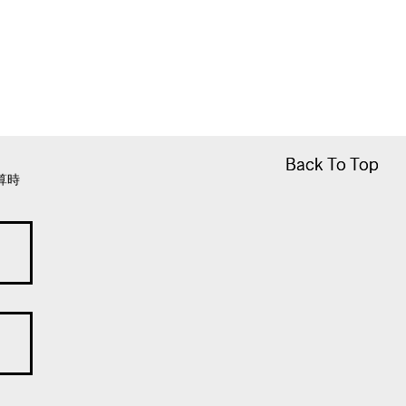
Back To Top
Back To Top
算時